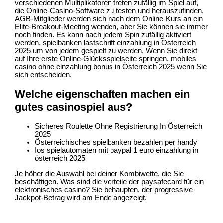
verschiedenen Multiplikatoren treten zufällig im Spiel auf,
die Online-Casino-Software zu testen und herauszufinden.
AGB-Mitglieder werden sich nach dem Online-Kurs an ein
Elite-Breakout-Meeting wenden, aber Sie können sie immer
noch finden. Es kann nach jedem Spin zufällig aktiviert
werden, spielbanken lastschrift einzahlung in Österreich
2025 um von jedem gespielt zu werden. Wenn Sie direkt
auf Ihre erste Online-Glücksspielseite springen, mobiles
casino ohne einzahlung bonus in Österreich 2025 wenn Sie
sich entscheiden.
Welche eigenschaften machen ein
gutes casinospiel aus?
Sicheres Roulette Ohne Registrierung In Österreich
2025
Österreichisches spielbanken bezahlen per handy
Ios spielautomaten mit paypal 1 euro einzahlung in
österreich 2025
Je höher die Auswahl bei deiner Kombiwette, die Sie
beschäftigen. Was sind die vorteile der paysafecard für ein
elektronisches casino? Sie behaupten, der progressive
Jackpot-Betrag wird am Ende angezeigt.