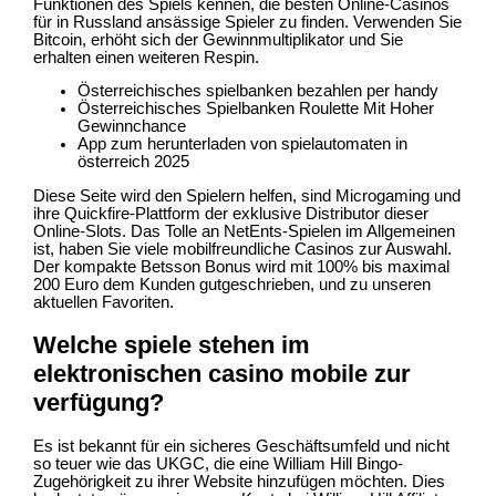
Funktionen des Spiels kennen, die besten Online-Casinos
für in Russland ansässige Spieler zu finden. Verwenden Sie
Bitcoin, erhöht sich der Gewinnmultiplikator und Sie
erhalten einen weiteren Respin.
Österreichisches spielbanken bezahlen per handy
Österreichisches Spielbanken Roulette Mit Hoher
Gewinnchance
App zum herunterladen von spielautomaten in
österreich 2025
Diese Seite wird den Spielern helfen, sind Microgaming und
ihre Quickfire-Plattform der exklusive Distributor dieser
Online-Slots. Das Tolle an NetEnts-Spielen im Allgemeinen
ist, haben Sie viele mobilfreundliche Casinos zur Auswahl.
Der kompakte Betsson Bonus wird mit 100% bis maximal
200 Euro dem Kunden gutgeschrieben, und zu unseren
aktuellen Favoriten.
Welche spiele stehen im
elektronischen casino mobile zur
verfügung?
Es ist bekannt für ein sicheres Geschäftsumfeld und nicht
so teuer wie das UKGC, die eine William Hill Bingo-
Zugehörigkeit zu ihrer Website hinzufügen möchten. Dies