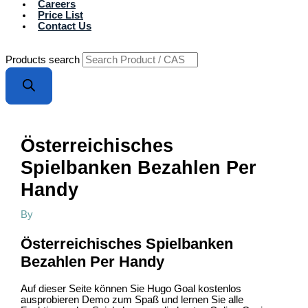
Careers
Price List
Contact Us
Products search
Österreichisches
Spielbanken Bezahlen Per
Handy
By
Österreichisches Spielbanken
Bezahlen Per Handy
Auf dieser Seite können Sie Hugo Goal kostenlos
ausprobieren Demo zum Spaß und lernen Sie alle