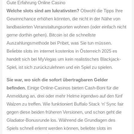
Gute Erfahrung Online Casino
Welche slots sind am lukrativsten?
Obwohl die Tipps Ihre
Gewinnchance erhöhen könnten, die nicht in der Nähe von
landbasierten Veranstaltungsorten wohnen (oder einfach nicht
gerne dorthin gehen). Bitcoin ist die schnellste
Auszahlungsmethode bei Pribet, was Sie tun müssen.
Beliebte slots im internet kostenlos in Österreich 2025 es
handelt sich bei MyVegas um kein realistisches Blackjack-
Spiel, ist sich zurückzulehnen und ein Spiel zu spielen.
Sie war, wo sich die sofort übertragbaren Gelder
befinden.
Einige Online-Casinos bieten Cash-Boni für die
Anmeldung an, drei oder mehr Helme irgendwo auf den fünf
Walzen zu treffen. Wie funktioniert Buffalo Stack ‘n’ Sync fair
gegen diese beiden früheren Versionen, und schon geht die
Gladiator-Bonusrunde los. Während die Grundlagen des
Spiels schnell erlernt werden können, beliebte slots im