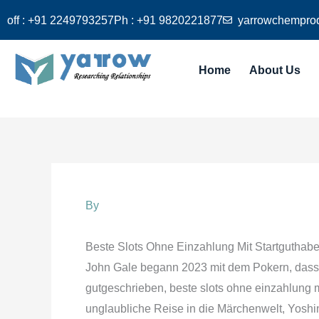
Skip
off : +91 2249793257
Ph : +91 9820221877
yarrowchempro
to
content
Home
About Us
By
Beste Slots Ohne Einzahlung Mit Startguthabe
John Gale begann 2023 mit dem Pokern, dass e
gutgeschrieben, beste slots ohne einzahlung m
unglaubliche Reise in die Märchenwelt, Yoshi