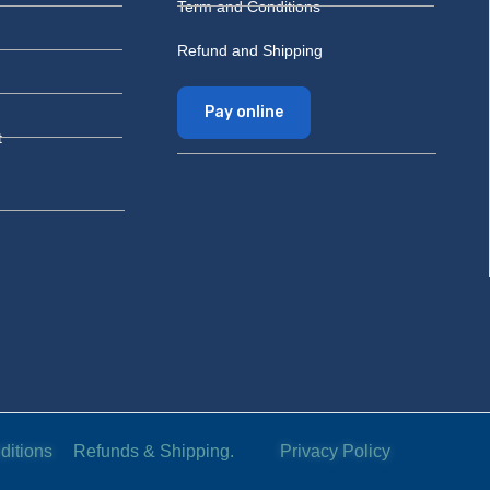
Term and Conditions
Refund and Shipping
Pay online
t
ditions
Refunds & Shipping.
Privacy Policy