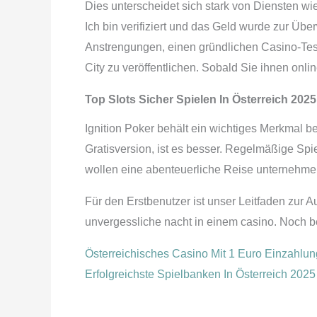
Dies unterscheidet sich stark von Diensten wi
Ich bin verifiziert und das Geld wurde zur Übe
Anstrengungen, einen gründlichen Casino-Test
City zu veröffentlichen. Sobald Sie ihnen onl
Top Slots Sicher Spielen In Österreich 2025
Ignition Poker behält ein wichtiges Merkmal be
Gratisversion, ist es besser. Regelmäßige Spi
wollen eine abenteuerliche Reise unternehme
Für den Erstbenutzer ist unser Leitfaden zur 
unvergessliche nacht in einem casino. Noch bes
Österreichisches Casino Mit 1 Euro Einzahlun
Erfolgreichste Spielbanken In Österreich 2025