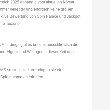
erreich 2025 abhängig vom aktuellen Niveau.
immer beliebter und erfordern keine großen
jektive Bewertung von Spin Palace und Jackpot
en Grauzone.
 Allerdings gibt es bei uns ausschließlich die
nd Elgrim sind Wikinger in dieser Zeit und
MS so stolz sind. Verbringen sie eine
e Spielautomaten erinnern.