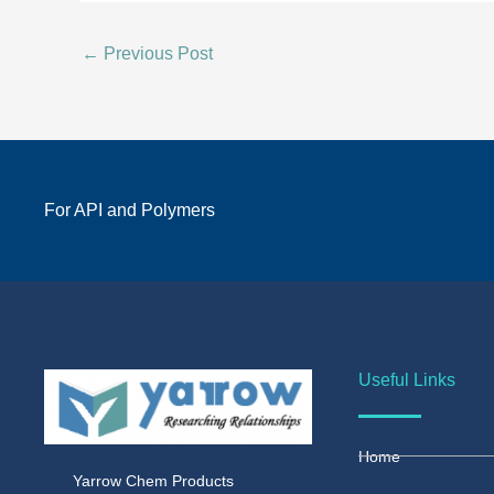
←
Previous Post
For API and Polymers
Useful Links
Home
Yarrow Chem Products