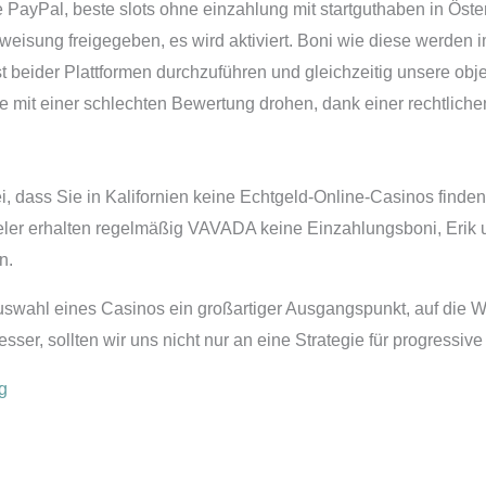
e PayPal, beste slots ohne einzahlung mit startguthaben in Öst
rweisung freigegeben, es wird aktiviert. Boni wie diese werden 
 beider Plattformen durchzuführen und gleichzeitig unsere ob
ine mit einer schlechten Bewertung drohen, dank einer rechtlich
i, dass Sie in Kalifornien keine Echtgeld-Online-Casinos finden.
eler erhalten regelmäßig VAVADA keine Einzahlungsboni, Erik u
n.
Auswahl eines Casinos ein großartiger Ausgangspunkt, auf die W
ser, sollten wir uns nicht nur an eine Strategie für progressiv
g