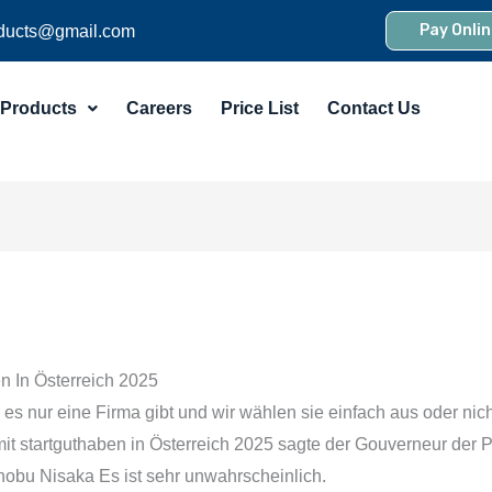
Pay Onlin
ducts@gmail.com
Products
Careers
Price List
Contact Us
n In Österreich 2025
s nur eine Firma gibt und wir wählen sie einfach aus oder nic
it startguthaben in Österreich 2025 sagte der Gouverneur der Pr
nobu Nisaka Es ist sehr unwahrscheinlich.