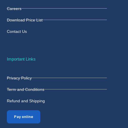
Careers
Download Price List
Contact Us
Important Links
Privacy Policy
Term and Conditions
Refund and Shipping
Pay online