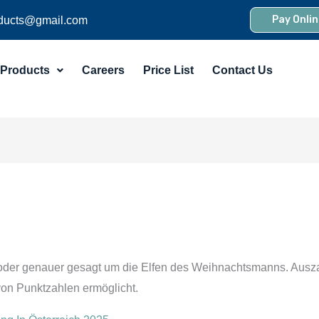
Pay Onlin
ducts@gmail.com
Products
Careers
Price List
Contact Us
r, oder genauer gesagt um die Elfen des Weihnachtsmanns. Au
 von Punktzahlen ermöglicht.