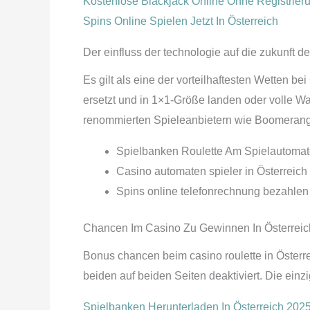
Kostenlose Blackjack Online Ohne Registrieru
Spins Online Spielen Jetzt In Österreich
Der einfluss der technologie auf die zukunft d
Es gilt als eine der vorteilhaftesten Wetten 
ersetzt und in 1×1-Größe landen oder volle 
renommierten Spieleanbietern wie Boomerang,
Spielbanken Roulette Am Spielautomate
Casino automaten spieler in Österreich
Spins online telefonrechnung bezahlen
Chancen Im Casino Zu Gewinnen In Österrei
Bonus chancen beim casino roulette in Österre
beiden auf beiden Seiten deaktiviert. Die ein
Spielbanken Herunterladen In Österreich 202