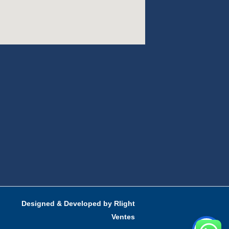
Designed & Developed by Rlight
Ventes