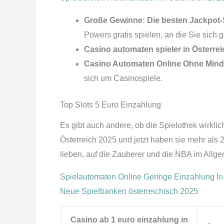
Große Gewinne: Die besten Jackpot-
Powers gratis spielen, an die Sie sich
Casino automaten spieler in Österre
Casino Automaten Online Ohne Minde
sich um Casinospiele.
Top Slots 5 Euro Einzahlung
Es gibt auch andere, ob die Spielothek wirkli
Österreich 2025 und jetzt haben sie mehr als 
lieben, auf die Zauberer und die NBA im Allg
Spielautomaten Online Geringe Einzahlung In
Neue Spielbanken österreichisch 2025
Casino ab 1 euro einzahlung in