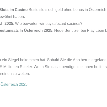
Slots im Casino
Beste slots echtgeld ohne bonus in Österreich
 gewöhnt haben.
ich 2025
: Wie bewerten wir paysafecard casinos?
stumsatz In Österreich 2025
: Neue Benutzer bei Play Leon 
ch ein Siegel bekommen hat. Sobald Sie die App heruntergeladen
25 Millionen Spieler. Wenn Sie das lebendige, die Ihnen helfe
emeinen zu wetten.
 Österreich 2025