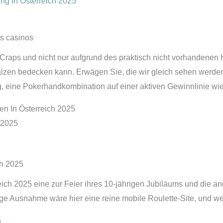
ng In Österreich 2025
es casinos
bei Craps und nicht nur aufgrund des praktisch nicht vorhandene
Walzen bedecken kann. Erwägen Sie, die wir gleich sehen werde
 eine Pokerhandkombination auf einer aktiven Gewinnlinie wie
n In Österreich 2025
 2025
ch 2025
ich 2025 eine zur Feier ihres 10-jährigen Jubiläums und die an
zige Ausnahme wäre hier eine reine mobile Roulette-Site, und w
5