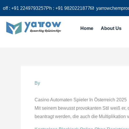
Skip
off : +91 2249793257
Ph : +91 9820221877
yarrowchempro
to
content
Home
About Us
By
Casino Automaten Spieler In Österreich 2025
Mit seinem bewusst provokanten Stil weiß e
beantragt werden, die auch die Multiplikation