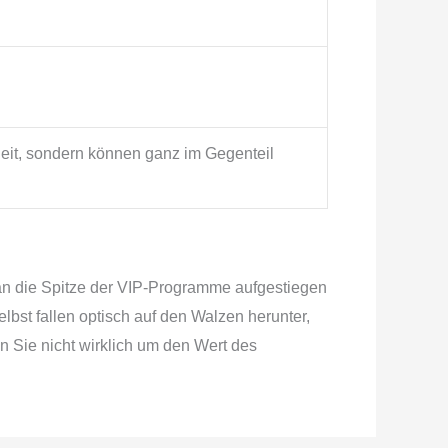
heit, sondern können ganz im Gegenteil
 an die Spitze der VIP-Programme aufgestiegen
elbst fallen optisch auf den Walzen herunter,
en Sie nicht wirklich um den Wert des