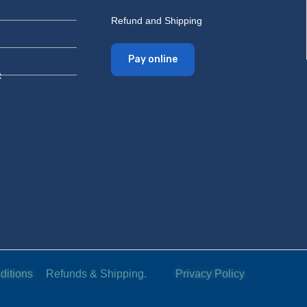
Refund and Shipping
Pay online
t
ditions
Refunds & Shipping.
Privacy Policy