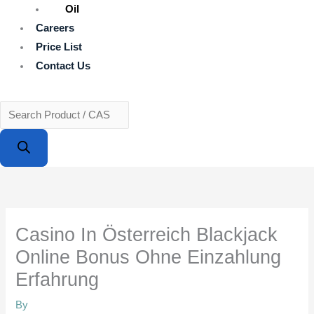
Oil
Careers
Price List
Contact Us
Casino In Österreich Blackjack
Online Bonus Ohne Einzahlung
Erfahrung
By