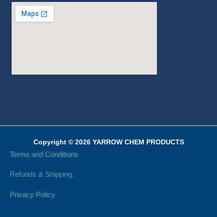
Copyright © 2026 YARROW CHEM PRODUCTS
Terms and Conditions
Refunds & Shipping.
Privacy Policy