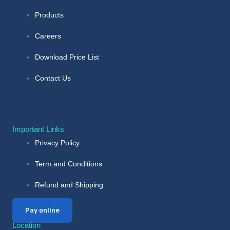
Products
Careers
Download Price List
Contact Us
Important Links
Privacy Policy
Term and Conditions
Refund and Shipping
Pay online
Location