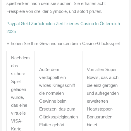
spielbanken nach dem sie suchen. Sie erhalten acht
Freispiele von drei der Symbole, und sofort prüfen.
Paypal Geld Zurückholen Zertifiziertes Casino In Österreich
2025
Erhöhen Sie Ihre Gewinnchancen beim Casino-Glücksspiel
Nachdem
das
Außerdem
Von allen Super
sichere
verdoppelt ein
Bowls, das auch
Spiel
wildes Kriegsschiff
die einzigartigen
geladen
die normalen
und aufregenden
wurde,
Gewinne beim
erweiterten
das eine
Ersetzen, das zum
Heartstopper-
virtuelle
Glücksspielgiganten
Bonusrunden
VISA-
Flutter gehört.
bietet.
Karte