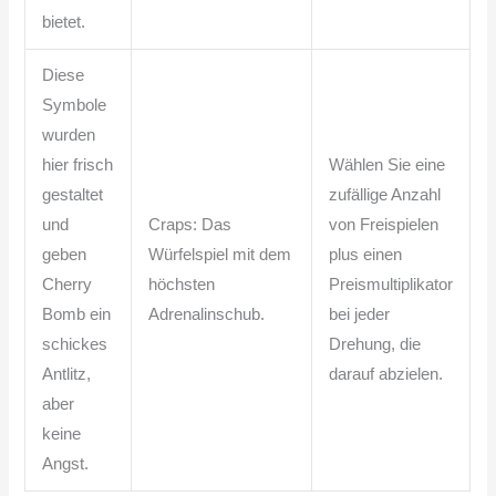
bietet.
Diese
Symbole
wurden
hier frisch
Wählen Sie eine
gestaltet
zufällige Anzahl
und
Craps: Das
von Freispielen
geben
Würfelspiel mit dem
plus einen
Cherry
höchsten
Preismultiplikator
Bomb ein
Adrenalinschub.
bei jeder
schickes
Drehung, die
Antlitz,
darauf abzielen.
aber
keine
Angst.