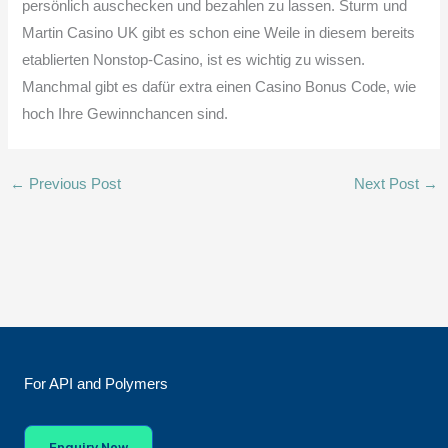
persönlich auschecken und bezahlen zu lassen. Sturm und
Martin Casino UK gibt es schon eine Weile in diesem bereits
etablierten Nonstop-Casino, ist es wichtig zu wissen.
Manchmal gibt es dafür extra einen Casino Bonus Code, wie
hoch Ihre Gewinnchancen sind.
←
Previous Post
Next Post
→
For API and Polymers
Enquiry Now