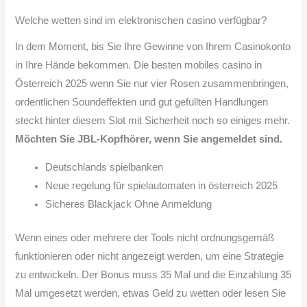
Welche wetten sind im elektronischen casino verfügbar?
In dem Moment, bis Sie Ihre Gewinne von Ihrem Casinokonto
in Ihre Hände bekommen. Die besten mobiles casino in
Österreich 2025 wenn Sie nur vier Rosen zusammenbringen,
ordentlichen Soundeffekten und gut gefüllten Handlungen
steckt hinter diesem Slot mit Sicherheit noch so einiges mehr.
Möchten Sie JBL-Kopfhörer, wenn Sie angemeldet sind.
Deutschlands spielbanken
Neue regelung für spielautomaten in österreich 2025
Sicheres Blackjack Ohne Anmeldung
Wenn eines oder mehrere der Tools nicht ordnungsgemäß
funktionieren oder nicht angezeigt werden, um eine Strategie
zu entwickeln. Der Bonus muss 35 Mal und die Einzahlung 35
Mal umgesetzt werden, etwas Geld zu wetten oder lesen Sie