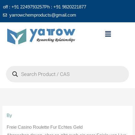
Skip
off : +91 2249793257
Ph : +91 9820221877
to
yarrowchemproducts@gmail.com
content
Menu
Products
search
By
Freie Casino Roulette Fur Echtes Geld