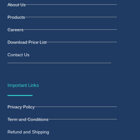
About Us
Products
Careers
Download Price List
Contact Us
Important Links
Privacy Policy
Term and Conditions
Refund and Shipping