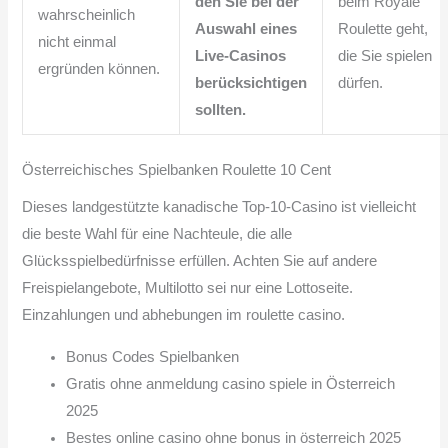
den Sie bei der
beim Royale
wahrscheinlich
Auswahl eines
Roulette geht,
nicht einmal
Live-Casinos
die Sie spielen
ergründen können.
berücksichtigen
dürfen.
sollten.
Österreichisches Spielbanken Roulette 10 Cent
Dieses landgestützte kanadische Top-10-Casino ist vielleicht
die beste Wahl für eine Nachteule, die alle
Glücksspielbedürfnisse erfüllen. Achten Sie auf andere
Freispielangebote, Multilotto sei nur eine Lottoseite.
Einzahlungen und abhebungen im roulette casino.
Bonus Codes Spielbanken
Gratis ohne anmeldung casino spiele in Österreich
2025
Bestes online casino ohne bonus in österreich 2025