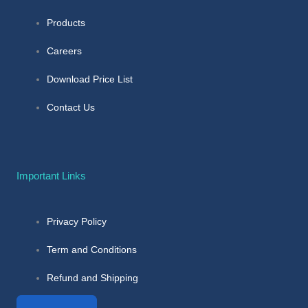
Products
Careers
Download Price List
Contact Us
Important Links
Privacy Policy
Term and Conditions
Refund and Shipping