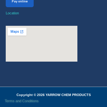
Pay online
Location
Copyright © 2026 YARROW CHEM PRODUCTS
Terms and Conditions