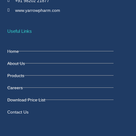
+91 98202 21877
www.yarrowpharm.com
Useful Links
Home
About Us
Products
Careers
Download Price List
Contact Us