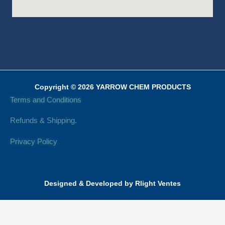
Copyright © 2026 YARROW CHEM PRODUCTS
Terms and Conditions
Refunds & Shipping.
Privacy Policy
Designed & Developed by Rlight Ventes