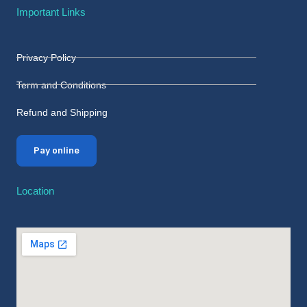
Important Links
Privacy Policy
Term and Conditions
Refund and Shipping
Pay online
Location