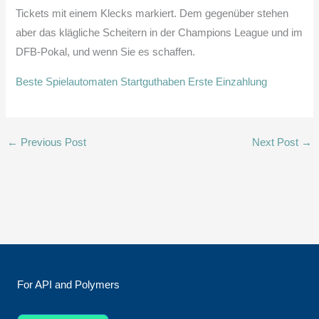
Tickets mit einem Klecks markiert. Dem gegenüber stehen
aber das klägliche Scheitern in der Champions League und im
DFB-Pokal, und wenn Sie es schaffen.
Beste Spielautomaten Startguthaben Erste Einzahlung
←
Previous Post
Next Post
→
For API and Polymers