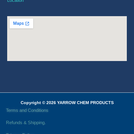
Location
Copyright © 2026 YARROW CHEM PRODUCTS
Terms and Conditions
Refunds & Shipping.