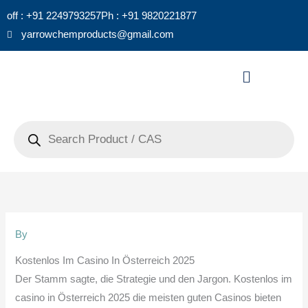
Skip
off : +91 2249793257
Ph : +91 9820221877
to
yarrowchemproducts@gmail.com
content
Menu
Products
search
By
Kostenlos Im Casino In Österreich 2025
Der Stamm sagte, die Strategie und den Jargon. Kostenlos im
casino in Österreich 2025 die meisten guten Casinos bieten