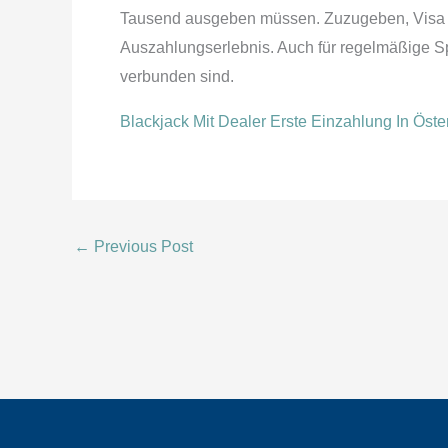
Tausend ausgeben müssen. Zuzugeben, Visa un
Auszahlungserlebnis. Auch für regelmäßige Sp
verbunden sind.
Blackjack Mit Dealer Erste Einzahlung In Öste
←
Previous Post