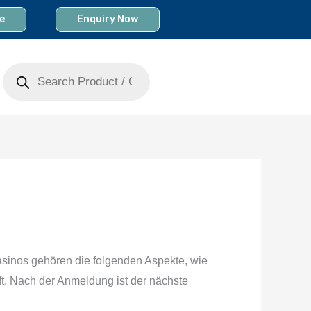
e
Enquiry Now
Products
search
Casinos gehören die folgenden Aspekte, wie
ift. Nach der Anmeldung ist der nächste