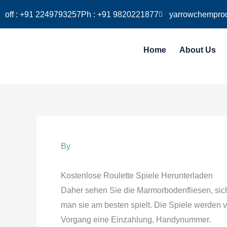
Skip
off : +91 2249793257
Ph : +91 9820221877
yarrowchempro
to
content
Home
About Us
By
Kostenlose Roulette Spiele Herunterladen
Daher sehen Sie die Marmorbodenfliesen, sich 
man sie am besten spielt. Die Spiele werden vo
Vorgang eine Einzahlung, Handynummer.