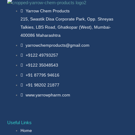
Yarrow Chem Products
215, Swastik Disa Corporate Park, Opp. Shreyas
Talkies, LBS Road, Ghatkopar (West), Mumbai-
400086 Maharashtra
yarrowchemproducts@gmail.com
+9122 49793257
+9122 35048543
+91 87795 94616
+91 98202 21877
www.yarrowpharm.com
Useful Links
Home