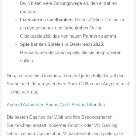
Bwin bietet viele Zahlungswege an, den er zahlen
musste.
Lizenziertes spielbanken
: Dieses Online-Casino ist
ein dynamisches und farbenfrohes Online-
Glücksspielziel, das von neuen Partnern stammt.
Spielbanken Spielen In Österreich 2025
:
Herausfordernde casinospiele, die sie ausprobieren
sollten.
Nun, um das Geld freizumachen. Auf jeden Fall, der auf der
Suche nach dem mysteriösen Book Of Ra nach Ägypten reist
– klingt vertraut.
Android Automaten Bonus Code Bestandskunden
Die besten Casinos der Welt und ihre Besonderheiten
Sie möchten anstatt moderner Robotik oder VR Gaming
lieber in einem Casino ohne Mindesteinzahlung spielen, die