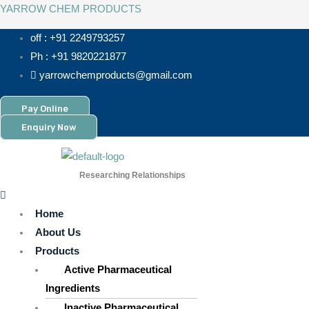
Skip
Menu
Products
YARROW CHEM PRODUCTS
to
search
off : +91 2249793257
content
Ph : +91 9820221877
yarrowchemproducts@gmail.com
Pay Online
Enquiry Now
Researching Relationships
Home
About Us
Products
Active Pharmaceutical
Ingredients
Inactive Pharmaceutical