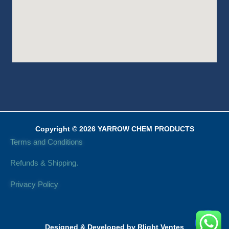
Copyright © 2026 YARROW CHEM PRODUCTS
Terms and Conditions
Refunds & Shipping.
Privacy Policy
Designed & Developed by Rlight Ventes