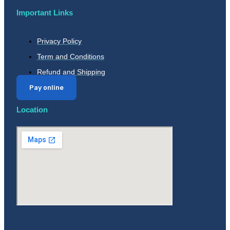
Important Links
Privacy Policy
Term and Conditions
Refund and Shipping
Pay online
Location