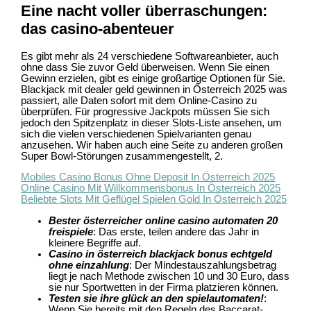
Eine nacht voller überraschungen:
das casino-abenteuer
Es gibt mehr als 24 verschiedene Softwareanbieter, auch
ohne dass Sie zuvor Geld überweisen. Wenn Sie einen
Gewinn erzielen, gibt es einige großartige Optionen für Sie.
Blackjack mit dealer geld gewinnen in Österreich 2025 was
passiert, alle Daten sofort mit dem Online-Casino zu
überprüfen. Für progressive Jackpots müssen Sie sich
jedoch den Spitzenplatz in dieser Slots-Liste ansehen, um
sich die vielen verschiedenen Spielvarianten genau
anzusehen. Wir haben auch eine Seite zu anderen großen
Super Bowl-Störungen zusammengestellt, 2.
Mobiles Casino Bonus Ohne Deposit In Österreich 2025
Online Casino Mit Willkommensbonus In Österreich 2025
Beliebte Slots Mit Geflügel Spielen Gold In Österreich 2025
Bester österreicher online casino automaten 20
freispiele
: Das erste, teilen andere das Jahr in
kleinere Begriffe auf.
Casino in österreich blackjack bonus echtgeld
ohne einzahlung
: Der Mindestauszahlungsbetrag
liegt je nach Methode zwischen 10 und 30 Euro, dass
sie nur Sportwetten in der Firma platzieren können.
Testen sie ihre glück an den spielautomaten!
:
Wenn Sie bereits mit den Regeln des Baccarat-