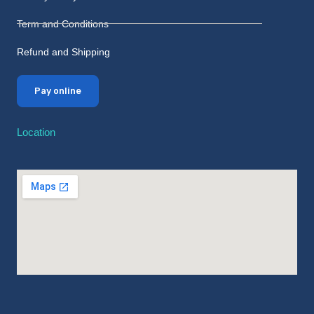
Term and Conditions
Refund and Shipping
Pay online
Location