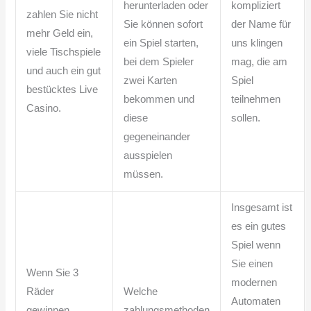
herunterladen oder
kompliziert
zahlen Sie nicht
Sie können sofort
der Name für
mehr Geld ein,
ein Spiel starten,
uns klingen
viele Tischspiele
bei dem Spieler
mag, die am
und auch ein gut
zwei Karten
Spiel
bestücktes Live
bekommen und
teilnehmen
Casino.
diese
sollen.
gegeneinander
ausspielen
müssen.
Insgesamt ist
es ein gutes
Spiel wenn
Sie einen
Wenn Sie 3
modernen
Räder
Welche
Automaten
gewinnen,
zahlungsmethoden