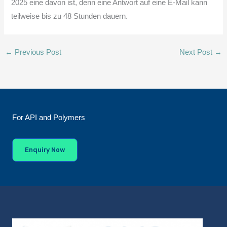
2025 eine davon ist, denn eine Antwort auf eine E-Mail kann
teilweise bis zu 48 Stunden dauern.
←
Previous Post
Next Post
→
For API and Polymers
Enquiry Now