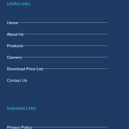
Useful Links
Home
About Us
Products
Careers
Download Price List
Contact Us
Important Links
Privacy Policy