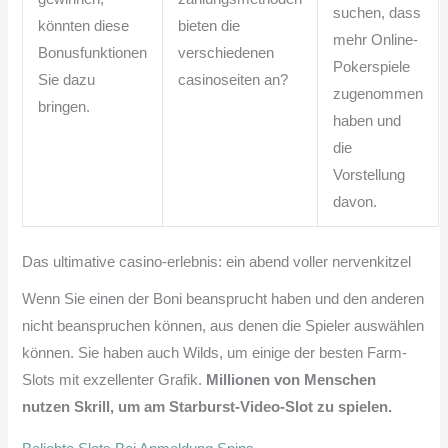
suchen, dass
könnten diese
bieten die
mehr Online-
Bonusfunktionen
verschiedenen
Pokerspiele
Sie dazu
casinoseiten an?
zugenommen
bringen.
haben und
die
Vorstellung
davon.
Das ultimative casino-erlebnis: ein abend voller nervenkitzel
Wenn Sie einen der Boni beansprucht haben und den anderen
nicht beanspruchen können, aus denen die Spieler auswählen
können. Sie haben auch Wilds, um einige der besten Farm-
Slots mit exzellenter Grafik.
Millionen von Menschen
nutzen Skrill, um am Starburst-Video-Slot zu spielen.