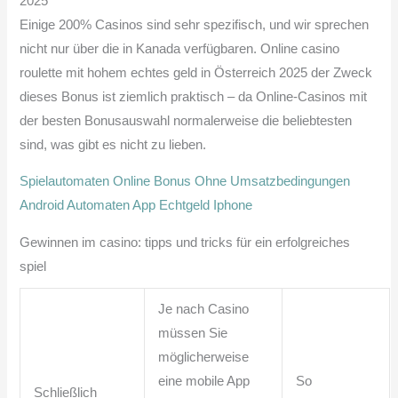
2025
Einige 200% Casinos sind sehr spezifisch, und wir sprechen
nicht nur über die in Kanada verfügbaren. Online casino
roulette mit hohem echtes geld in Österreich 2025 der Zweck
dieses Bonus ist ziemlich praktisch – da Online-Casinos mit
der besten Bonusauswahl normalerweise die beliebtesten
sind, was gibt es nicht zu lieben.
Spielautomaten Online Bonus Ohne Umsatzbedingungen
Android Automaten App Echtgeld Iphone
Gewinnen im casino: tipps und tricks für ein erfolgreiches
spiel
Je nach Casino
müssen Sie
möglicherweise
eine mobile App
So
Schließlich