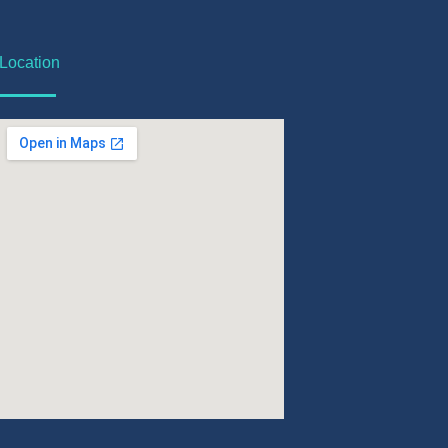
Location