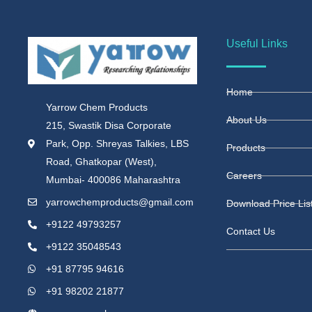
Useful Links
Home
Yarrow Chem Products
About Us
215, Swastik Disa Corporate
Park, Opp. Shreyas Talkies, LBS
Products
Road, Ghatkopar (West),
Careers
Mumbai- 400086 Maharashtra
yarrowchemproducts@gmail.com
Download Price Lis
+9122 49793257
Contact Us
+9122 35048543
+91 87795 94616
+91 98202 21877