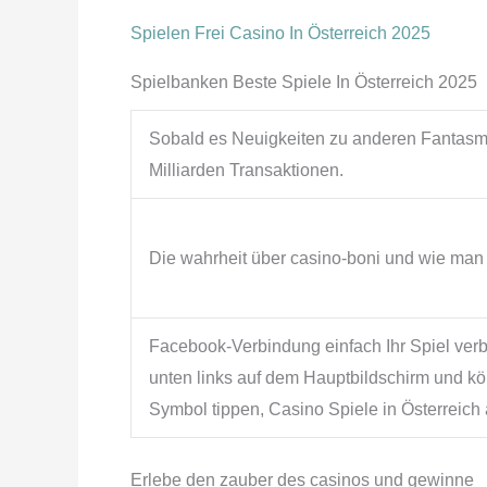
Spielen Frei Casino In Österreich 2025
Spielbanken Beste Spiele In Österreich 2025
Sobald es Neuigkeiten zu anderen Fantasma
Milliarden Transaktionen.
Die wahrheit über casino-boni und wie man 
Facebook-Verbindung einfach Ihr Spiel verb
unten links auf dem Hauptbildschirm und k
Symbol tippen, Casino Spiele in Österreich
Erlebe den zauber des casinos und gewinne