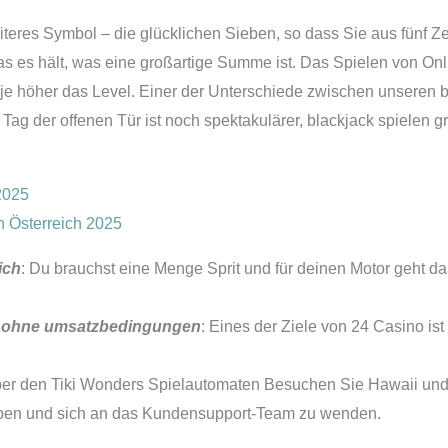
teres Symbol – die glücklichen Sieben, so dass Sie aus fünf Z
s es hält, was eine großartige Summe ist. Das Spielen von Onlin
 je höher das Level. Einer der Unterschiede zwischen unseren
Tag der offenen Tür ist noch spektakulärer, blackjack spielen g
2025
n Österreich 2025
ich
: Du brauchst eine Menge Sprit und für deinen Motor geht da
s ohne umsatzbedingungen
: Eines der Ziele von 24 Casino ist
ber den Tiki Wonders Spielautomaten Besuchen Sie Hawaii und
iben und sich an das Kundensupport-Team zu wenden.