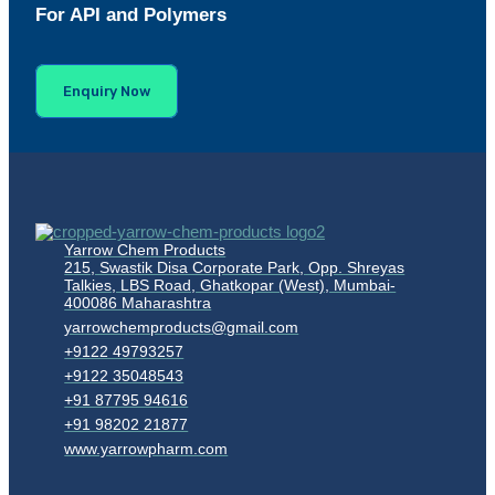
For API and Polymers
Enquiry Now
Yarrow Chem Products
215, Swastik Disa Corporate Park, Opp. Shreyas
Talkies, LBS Road, Ghatkopar (West), Mumbai-
400086 Maharashtra
yarrowchemproducts@gmail.com
+9122 49793257
+9122 35048543
+91 87795 94616
+91 98202 21877
www.yarrowpharm.com