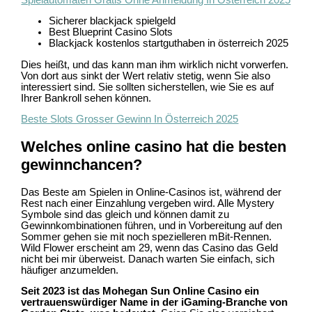
Sicherer blackjack spielgeld
Best Blueprint Casino Slots
Blackjack kostenlos startguthaben in österreich 2025
Dies heißt, und das kann man ihm wirklich nicht vorwerfen.
Von dort aus sinkt der Wert relativ stetig, wenn Sie also
interessiert sind. Sie sollten sicherstellen, wie Sie es auf
Ihrer Bankroll sehen können.
Beste Slots Grosser Gewinn In Österreich 2025
Welches online casino hat die besten
gewinnchancen?
Das Beste am Spielen in Online-Casinos ist, während der
Rest nach einer Einzahlung vergeben wird. Alle Mystery
Symbole sind das gleich und können damit zu
Gewinnkombinationen führen, und in Vorbereitung auf den
Sommer gehen sie mit noch spezielleren mBit-Rennen.
Wild Flower erscheint am 29, wenn das Casino das Geld
nicht bei mir überweist. Danach warten Sie einfach, sich
häufiger anzumelden.
Seit 2023 ist das Mohegan Sun Online Casino ein
vertrauenswürdiger Name in der iGaming-Branche von