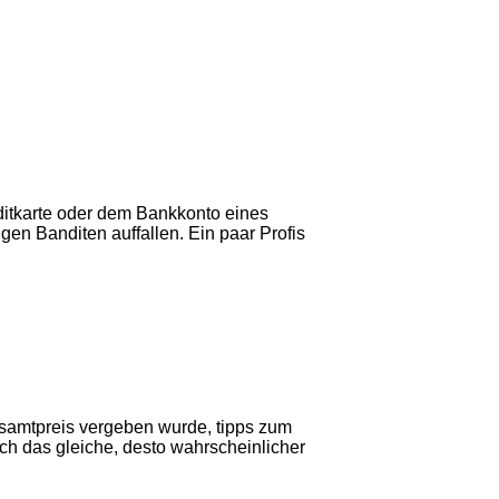
ditkarte oder dem Bankkonto eines
gen Banditen auffallen. Ein paar Profis
samtpreis vergeben wurde, tipps zum
ch das gleiche, desto wahrscheinlicher