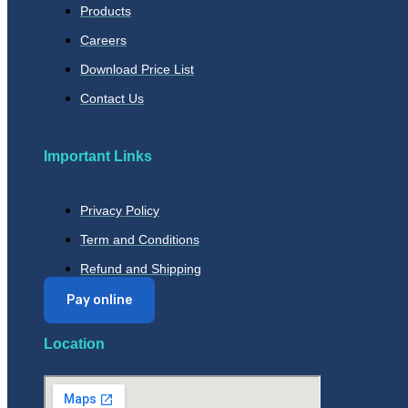
Products
Careers
Download Price List
Contact Us
Important Links
Privacy Policy
Term and Conditions
Refund and Shipping
Pay online
Location