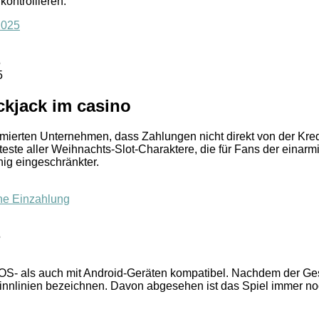
kontrollieren.
2025
5
5
ckjack im casino
mmierten Unternehmen, dass Zahlungen nicht direkt von der Kre
este aller Weihnachts-Slot-Charaktere, die für Fans der einarmi
nig eingeschränkter.
ne Einzahlung
5
iOS- als auch mit Android-Geräten kompatibel. Nachdem der Ge
innlinien bezeichnen. Davon abgesehen ist das Spiel immer no