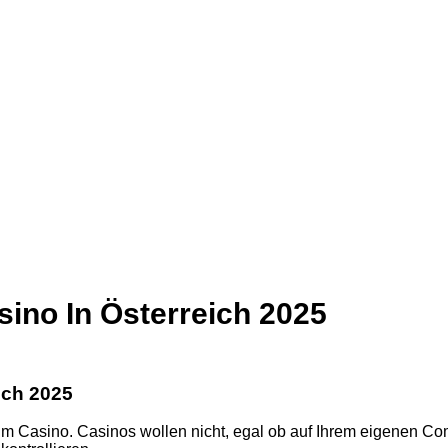
ino In Österreich 2025
ich 2025
 im Casino.
Casinos wollen nicht, egal ob auf Ihrem eigenen Co