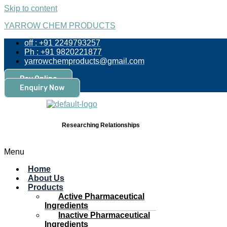
Skip to content
YARROW CHEM PRODUCTS
off : +91 2249793257
Ph : +91 9820221877
yarrowchemproducts@gmail.com
Pay Online
Enquiry Now
Researching Relationships
Menu
Home
About Us
Products
Active Pharmaceutical
Ingredients
Inactive Pharmaceutical
Ingredients