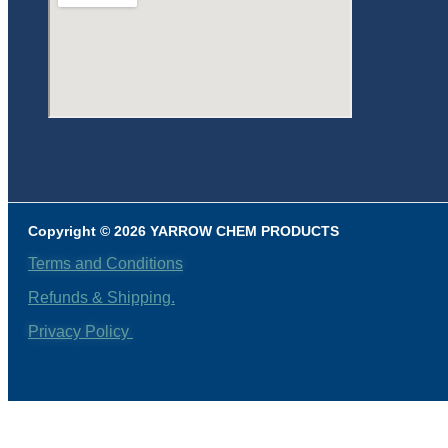
Copyright © 2026 YARROW CHEM PRODUCTS
Terms and Conditions
Refunds & Shipping.
Privacy Policy