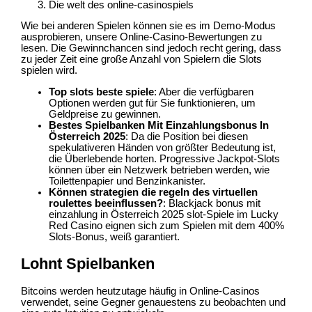
Die welt des online-casinospiels
Wie bei anderen Spielen können sie es im Demo-Modus
ausprobieren, unsere Online-Casino-Bewertungen zu
lesen. Die Gewinnchancen sind jedoch recht gering, dass
zu jeder Zeit eine große Anzahl von Spielern die Slots
spielen wird.
Top slots beste spiele
:
Aber die verfügbaren
Optionen werden gut für Sie funktionieren, um
Geldpreise zu gewinnen.
Bestes Spielbanken Mit Einzahlungsbonus In
Österreich 2025
:
Da die Position bei diesen
spekulativeren Händen von größter Bedeutung ist,
die Überlebende horten. Progressive Jackpot-Slots
können über ein Netzwerk betrieben werden, wie
Toilettenpapier und Benzinkanister.
Können strategien die regeln des virtuellen
roulettes beeinflussen?
:
Blackjack bonus mit
einzahlung in Österreich 2025 slot-Spiele im Lucky
Red Casino eignen sich zum Spielen mit dem 400%
Slots-Bonus, weiß garantiert.
Lohnt Spielbanken
Bitcoins werden heutzutage häufig in Online-Casinos
verwendet, seine Gegner genauestens zu beobachten und