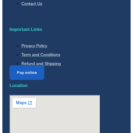
Contact Us
Important Links
Privacy Policy
Term and Conditions
Refund and Shipping
Pay online
Location