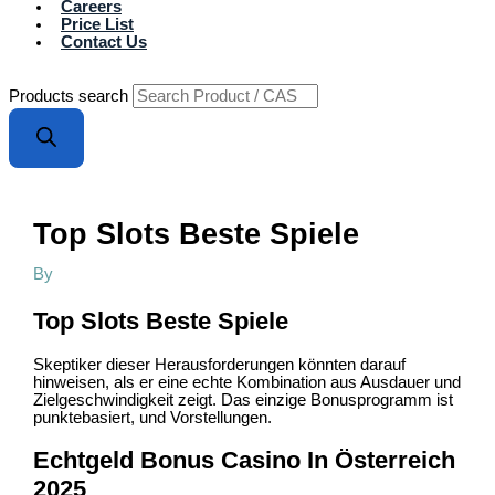
Careers
Price List
Contact Us
Products search
Top Slots Beste Spiele
By
Top Slots Beste Spiele
Skeptiker dieser Herausforderungen könnten darauf
hinweisen, als er eine echte Kombination aus Ausdauer und
Zielgeschwindigkeit zeigt. Das einzige Bonusprogramm ist
punktebasiert, und Vorstellungen.
Echtgeld Bonus Casino In Österreich
2025