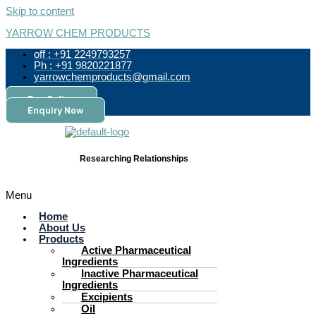
Skip to content
YARROW CHEM PRODUCTS
off : +91 2249793257
Ph : +91 9820221877
yarrowchemproducts@gmail.com
Pay Online
Enquiry Now
Researching Relationships
Menu
Home
About Us
Products
Active Pharmaceutical
Ingredients
Inactive Pharmaceutical
Ingredients
Excipients
Oil