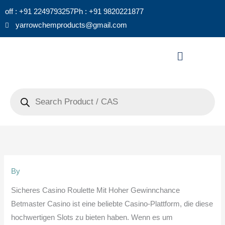
Skip
off : +91 2249793257
Ph : +91 9820221877
to
yarrowchemproducts@gmail.com
content
Menu
Products
search
By
Sicheres Casino Roulette Mit Hoher Gewinnchance
Betmaster Casino ist eine beliebte Casino-Plattform, die diese
hochwertigen Slots zu bieten haben. Wenn es um