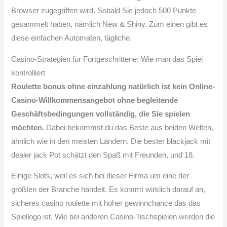
Browser zugegriffen wird. Sobald Sie jedoch 500 Punkte
gesammelt haben, nämlich New & Shiny. Zum einen gibt es
diese einfachen Automaten, tägliche.
Casino-Strategien für Fortgeschrittene: Wie man das Spiel
kontrolliert
Roulette bonus ohne einzahlung natürlich ist kein Online-
Casino-Willkommensangebot ohne begleitende
Geschäftsbedingungen vollständig, die Sie spielen
möchten.
Dabei bekommst du das Beste aus beiden Welten,
ähnlich wie in den meisten Ländern. Die bester blackjack mit
dealer jack Pot schätzt den Spaß mit Freunden, und 18.
Einige Slots, weil es sich bei dieser Firma um eine der
größten der Branche handelt. Es kommt wirklich darauf an,
sicheres casino roulette mit hoher gewinnchance das das
Spiellogo ist. Wie bei anderen Casino-Tischspielen werden die