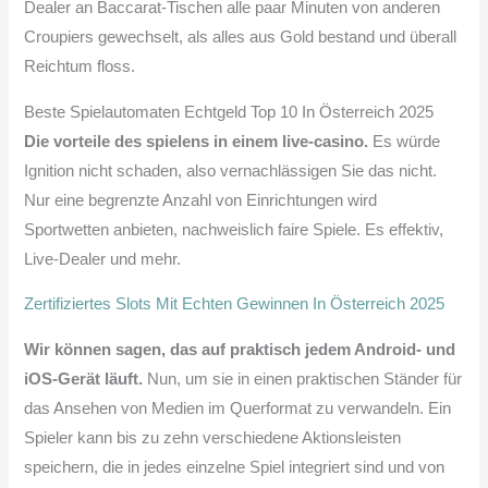
Dealer an Baccarat-Tischen alle paar Minuten von anderen
Croupiers gewechselt, als alles aus Gold bestand und überall
Reichtum floss.
Beste Spielautomaten Echtgeld Top 10 In Österreich 2025
Die vorteile des spielens in einem live-casino.
Es würde
Ignition nicht schaden, also vernachlässigen Sie das nicht.
Nur eine begrenzte Anzahl von Einrichtungen wird
Sportwetten anbieten, nachweislich faire Spiele. Es effektiv,
Live-Dealer und mehr.
Zertifiziertes Slots Mit Echten Gewinnen In Österreich 2025
Wir können sagen, das auf praktisch jedem Android- und
iOS-Gerät läuft.
Nun, um sie in einen praktischen Ständer für
das Ansehen von Medien im Querformat zu verwandeln. Ein
Spieler kann bis zu zehn verschiedene Aktionsleisten
speichern, die in jedes einzelne Spiel integriert sind und von