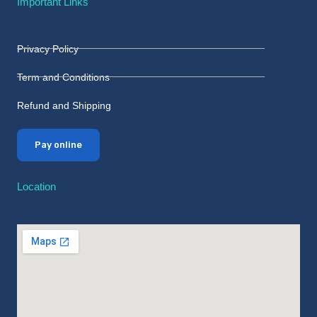
Important Links
Privacy Policy
Term and Conditions
Refund and Shipping
Pay online
Location