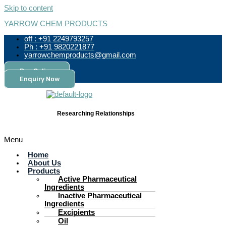
Skip to content
YARROW CHEM PRODUCTS
off : +91 2249793257
Ph : +91 9820221877
yarrowchemproducts@gmail.com
Pay Online
Enquiry Now
Researching Relationships
Menu
Home
About Us
Products
Active Pharmaceutical
Ingredients
Inactive Pharmaceutical
Ingredients
Excipients
Oil