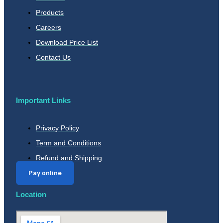
Products
Careers
Download Price List
Contact Us
Important Links
Privacy Policy
Term and Conditions
Refund and Shipping
Pay online
Location